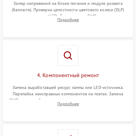
Замер напряжений на блоке питания и модуле розжига
(балласте). Проверка целостности цветового колеса (DLP)
или поляризаторов (LCD). Тестирование DMD-чипа, датчиков
Подробнее
температуры и оптопар с помощью мультиметра и
осциллографа.
4. Компонентный ремонт
Замена выработавшей ресурс лампы или LED-источника.
Перепайка неисправных компонентов на платах. Замена
DMD-чипа при битых пикселях, установка нового цветового
Подробнее
колеса или восстановление сгоревших поляризационных
пленок.