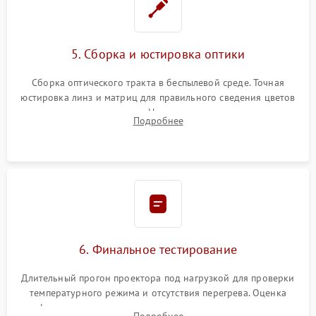
5. Сборка и юстировка оптики
Сборка оптического тракта в беспылевой среде. Точная
юстировка линз и матриц для правильного сведения цветов
и устранения размытия. Надежное подключение всех
Подробнее
шлейфов, установка датчиков и закрытие корпуса
устройства.
6. Финальное тестирование
Длительный прогон проектора под нагрузкой для проверки
температурного режима и отсутствия перегрева. Оценка
фокуса, контрастности и цветопередачи на тестовых
Подробнее