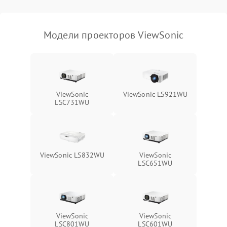
масштабированием
3500 ₽
Подробнее →
изображения
Модели проекторов ViewSonic
ViewSonic
ViewSonic LS921WU
LSC731WU
ViewSonic LS832WU
ViewSonic
LSC651WU
ViewSonic
ViewSonic
LSC801WU
LSC601WU