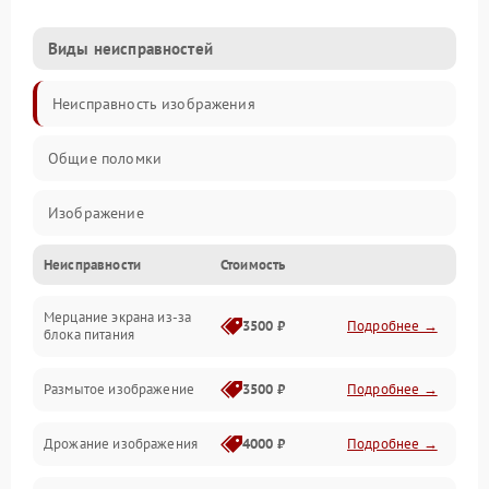
Виды неисправностей
Неисправность изображения
Общие поломки
Изображение
Неисправности
Стоимость
Лампа подсветки
Мерцание экрана из-за
Неисправность управления и интерфейсов
3500 ₽
Подробнее →
блока питания
Прочие неисправности
Размытое изображение
3500 ₽
Подробнее →
Режим работы
Дрожание изображения
4000 ₽
Подробнее →
Неисправность звука