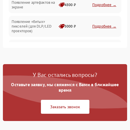
Появление артефактов на
4500 ₽
Подробнее →
экране
Появление «битых»
пикселей (для DLP/LED
5000 ₽
Подробнее →
проекторов)
Залипание изображения
4500 ₽
Подробнее →
(image retention)
Нестабильная яркость или
4000 ₽
Подробнее →
контраст
У Вас остались вопросы?
Неравномерная подсветка
Оставьте заявку, мы свяжемся с Вами в ближайшее
4500 ₽
Подробнее →
экрана
время
Не работает
Заказать звонок
автоматическая коррекция
3000 ₽
Подробнее →
трапеции (Keystone)
Проблемы с