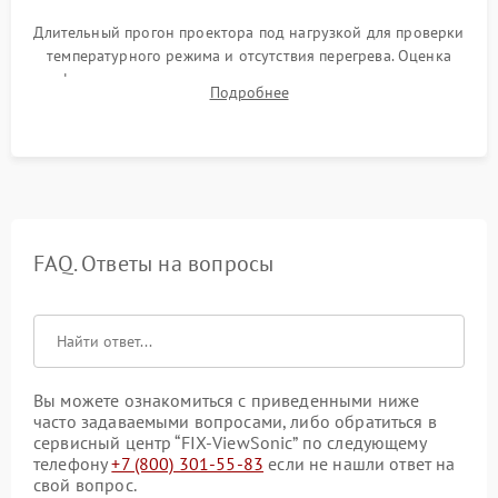
Длительный прогон проектора под нагрузкой для проверки
температурного режима и отсутствия перегрева. Оценка
фокуса, контрастности и цветопередачи на тестовых
Подробнее
таблицах. Проверка работы всех видеовходов и кнопок
управления.
FAQ. Ответы на вопросы
Вы можете ознакомиться с приведенными ниже
часто задаваемыми вопросами, либо обратиться в
сервисный центр “FIX-ViewSonic” по следующему
телефону
+7 (800) 301-55-83
если не нашли ответ на
свой вопрос.