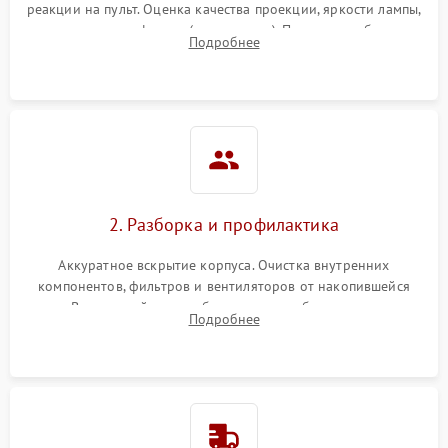
реакции на пульт. Оценка качества проекции, яркости лампы,
наличия артефактов (точки, пятна). Проверка работы
Подробнее
системы охлаждения по уровню шума вентиляторов.
2. Разборка и профилактика
Аккуратное вскрытие корпуса. Очистка внутренних
компонентов, фильтров и вентиляторов от накопившейся
пыли. Визуальный осмотр блока питания, балласта лампы и
Подробнее
материнской платы на наличие прогаров или вздутых
элементов.