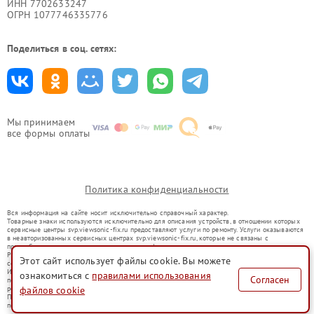
ИНН 7702633247
ОГРН 1077746335776
Поделиться в соц. сетях:
Мы принимаем
все формы оплаты
Политика конфиденциальности
Вся информация на сайте носит исключительно справочный характер.
Товарные знаки используются исключительно для описания устройств, в отношении которых
сервисные центры svp.viewsonic-fix.ru предоставляют услуги по ремонту. Услуги оказываются
в неавторизованных сервисных центрах svp.viewsonic-fix.ru, которые не связаны с
правообладателями товарных знаков или их официальными представителями.
Ремонт осуществляется для устройств, уже введенных в гражданский оборот в соответствии
Этот сайт использует файлы cookie. Вы можете
со статьей 1487 ГК РФ.
Использование товарных знаков не преследует цели индивидуализации услуг или введения
ознакомиться с
правилами использования
Согласен
потребителей в заблуждение, а служит для информирования о предоставляемых услугах по
ремонту техники указанных брендов.
файлов cookie
Представленная на сайте информация не является публичной офертой, определяемой
положениями Статьи 437(2) Гражданского кодекса РФ