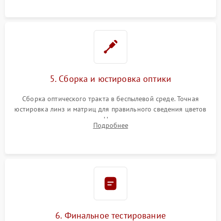
пленок.
5. Сборка и юстировка оптики
Сборка оптического тракта в беспылевой среде. Точная
юстировка линз и матриц для правильного сведения цветов
и устранения размытия. Надежное подключение всех
Подробнее
шлейфов, установка датчиков и закрытие корпуса
устройства.
6. Финальное тестирование