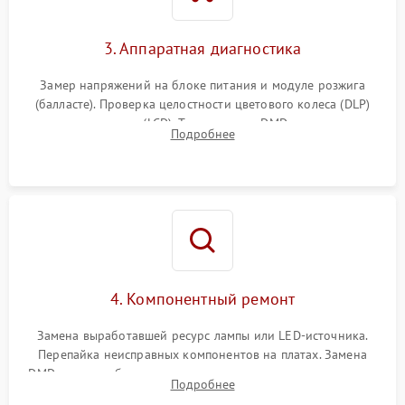
3. Аппаратная диагностика
Замер напряжений на блоке питания и модуле розжига
(балласте). Проверка целостности цветового колеса (DLP)
или поляризаторов (LCD). Тестирование DMD-чипа, датчиков
Подробнее
температуры и оптопар с помощью мультиметра и
осциллографа.
4. Компонентный ремонт
Замена выработавшей ресурс лампы или LED-источника.
Перепайка неисправных компонентов на платах. Замена
DMD-чипа при битых пикселях, установка нового цветового
Подробнее
колеса или восстановление сгоревших поляризационных