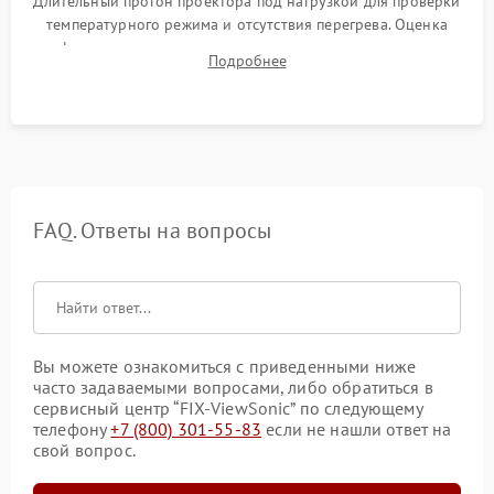
Длительный прогон проектора под нагрузкой для проверки
температурного режима и отсутствия перегрева. Оценка
фокуса, контрастности и цветопередачи на тестовых
Подробнее
таблицах. Проверка работы всех видеовходов и кнопок
управления.
FAQ. Ответы на вопросы
Вы можете ознакомиться с приведенными ниже
часто задаваемыми вопросами, либо обратиться в
сервисный центр “FIX-ViewSonic” по следующему
телефону
+7 (800) 301-55-83
если не нашли ответ на
свой вопрос.