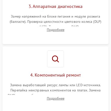
3. Аппаратная диагностика
Замер напряжений на блоке питания и модуле розжига
(балласте). Проверка целостности цветового колеса (DLP)
или поляризаторов (LCD). Тестирование DMD-чипа, датчиков
Подробнее
температуры и оптопар с помощью мультиметра и
осциллографа.
4. Компонентный ремонт
Замена выработавшей ресурс лампы или LED-источника.
Перепайка неисправных компонентов на платах. Замена
DMD-чипа при битых пикселях, установка нового цветового
Подробнее
колеса или восстановление сгоревших поляризационных
пленок.