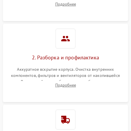
наличия артефактов (точки, пятна). Проверка работы
Подробнее
системы охлаждения по уровню шума вентиляторов.
2. Разборка и профилактика
Аккуратное вскрытие корпуса. Очистка внутренних
компонентов, фильтров и вентиляторов от накопившейся
пыли. Визуальный осмотр блока питания, балласта лампы и
Подробнее
материнской платы на наличие прогаров или вздутых
элементов.