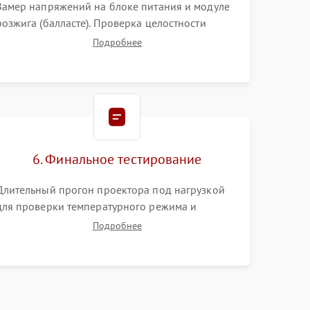
Замер напряжений на блоке питания и модуле
розжига (балласте). Проверка целостности
цветового колеса (DLP) или поляризаторов (LCD).
Подробнее
Тестирование DMD-чипа, датчиков температуры
и оптопар с помощью мультиметра и
осциллографа.
6. Финальное тестирование
Длительный прогон проектора под нагрузкой
для проверки температурного режима и
отсутствия перегрева. Оценка фокуса,
Подробнее
контрастности и цветопередачи на тестовых
таблицах. Проверка работы всех видеовходов и
кнопок управления.