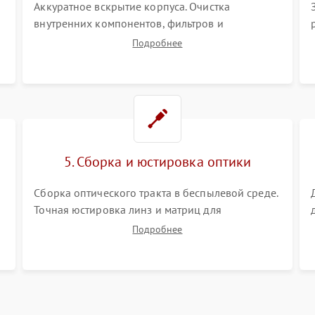
Аккуратное вскрытие корпуса. Очистка
внутренних компонентов, фильтров и
вентиляторов от накопившейся пыли.
Подробнее
Визуальный осмотр блока питания, балласта
лампы и материнской платы на наличие
прогаров или вздутых элементов.
5. Сборка и юстировка оптики
Сборка оптического тракта в беспылевой среде.
Точная юстировка линз и матриц для
правильного сведения цветов и устранения
Подробнее
размытия. Надежное подключение всех
шлейфов, установка датчиков и закрытие
корпуса устройства.