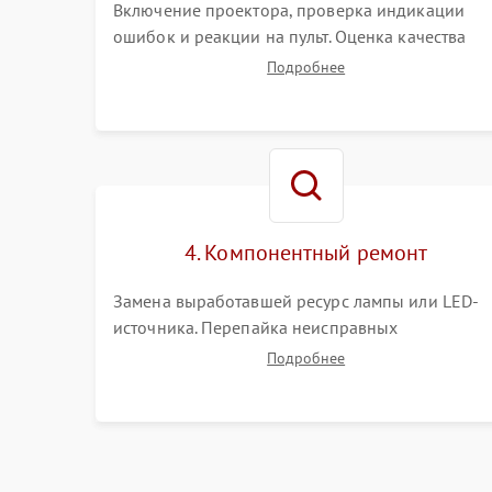
Включение проектора, проверка индикации
ошибок и реакции на пульт. Оценка качества
проекции, яркости лампы, наличия артефактов
Подробнее
(точки, пятна). Проверка работы системы
охлаждения по уровню шума вентиляторов.
4. Компонентный ремонт
Замена выработавшей ресурс лампы или LED-
источника. Перепайка неисправных
компонентов на платах. Замена DMD-чипа при
Подробнее
битых пикселях, установка нового цветового
колеса или восстановление сгоревших
поляризационных пленок.