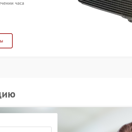
ечении часа
ны
цию