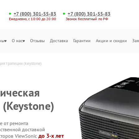
+7 (800) 301-55-83
+7 (800) 301-55-83
Ежедневно, с 10:00 до 20:00
Звонок бесплатный по РФ
ны
О нас
Отзывы
Доставка
Гарантии
Акции и скидки
Зая
ия трапеции (keystone)
тическая
 (Keystone)
е от ремонта
бственной доставкой
до 3-х лет
кторов ViewSonic