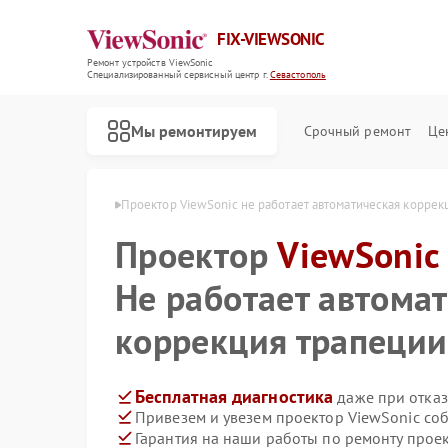
FIX-VIEWSONIC
Ремонт устройств ViewSonic
Специализированный cервисный центр г.
Севастополь
Мы ремонтируем
Срочный ремонт
Це
Sonic в Севастополе
Проектор ViewSonic не работает автоматическая коррекц
Проектор
ViewSonic
Не работает автома
коррекция трапеции
Бесплатная диагностика
даже при отказ
Привезем и увезем проектор ViewSonic со
Гарантия на наши работы по ремонту прое