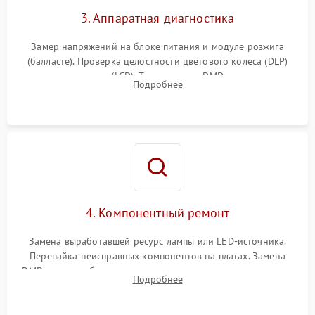
3. Аппаратная диагностика
Замер напряжений на блоке питания и модуле розжига
(балласте). Проверка целостности цветового колеса (DLP)
или поляризаторов (LCD). Тестирование DMD-чипа, датчиков
Подробнее
температуры и оптопар с помощью мультиметра и
осциллографа.
4. Компонентный ремонт
Замена выработавшей ресурс лампы или LED-источника.
Перепайка неисправных компонентов на платах. Замена
DMD-чипа при битых пикселях, установка нового цветового
Подробнее
колеса или восстановление сгоревших поляризационных
пленок.