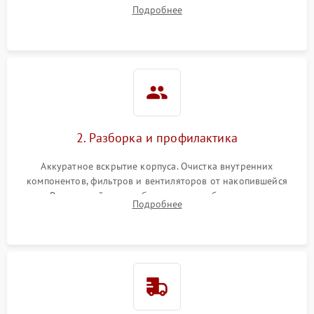
наличия артефактов (точки, пятна). Проверка работы
Подробнее
системы охлаждения по уровню шума вентиляторов.
2. Разборка и профилактика
Аккуратное вскрытие корпуса. Очистка внутренних
компонентов, фильтров и вентиляторов от накопившейся
пыли. Визуальный осмотр блока питания, балласта лампы и
Подробнее
материнской платы на наличие прогаров или вздутых
элементов.