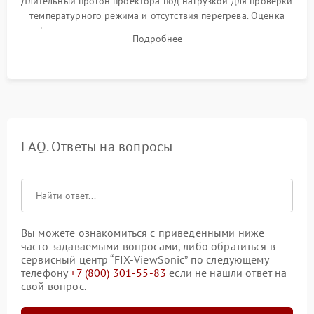
Длительный прогон проектора под нагрузкой для проверки
температурного режима и отсутствия перегрева. Оценка
фокуса, контрастности и цветопередачи на тестовых
Подробнее
таблицах. Проверка работы всех видеовходов и кнопок
управления.
FAQ. Ответы на вопросы
Вы можете ознакомиться с приведенными ниже
часто задаваемыми вопросами, либо обратиться в
сервисный центр “FIX-ViewSonic” по следующему
телефону
+7 (800) 301-55-83
если не нашли ответ на
свой вопрос.