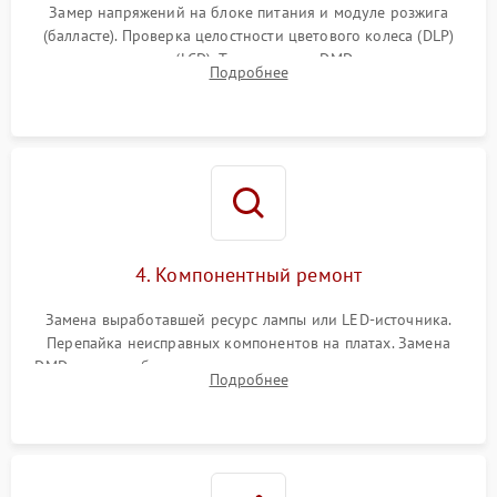
Замер напряжений на блоке питания и модуле розжига
(балласте). Проверка целостности цветового колеса (DLP)
или поляризаторов (LCD). Тестирование DMD-чипа, датчиков
Подробнее
температуры и оптопар с помощью мультиметра и
осциллографа.
4. Компонентный ремонт
Замена выработавшей ресурс лампы или LED-источника.
Перепайка неисправных компонентов на платах. Замена
DMD-чипа при битых пикселях, установка нового цветового
Подробнее
колеса или восстановление сгоревших поляризационных
пленок.