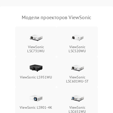
масштабированием
3500 ₽
Подробнее →
изображения
Модели проекторов ViewSonic
ViewSonic
ViewSonic
LSC731WU
LSC520WU
ViewSonic LS951WU
ViewSonic
LSC601WU-ST
ViewSonic LS901-4K
ViewSonic
LSC651WU