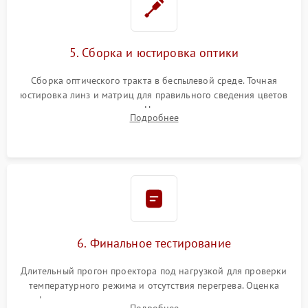
5. Сборка и юстировка оптики
Сборка оптического тракта в беспылевой среде. Точная
юстировка линз и матриц для правильного сведения цветов
и устранения размытия. Надежное подключение всех
Подробнее
шлейфов, установка датчиков и закрытие корпуса
устройства.
6. Финальное тестирование
Длительный прогон проектора под нагрузкой для проверки
температурного режима и отсутствия перегрева. Оценка
фокуса, контрастности и цветопередачи на тестовых
Подробнее