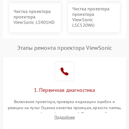
Чистка проектора
Чистка проектора
проектора
проектора
ViewSonic
ViewSonic LS901HD
LSC520WU
Этапы ремонта проектора ViewSonic
1. Первичная диагностика
Включение проектора, проверка индикации ошибок и
реакции на пульт. Оценка качества проекции, яркости лампы,
наличия артефактов (точки, пятна). Проверка работы
Подробнее
системы охлаждения по уровню шума вентиляторов.