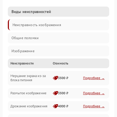
Виды неисправностей
Неисправность изображения
Общие поломки
Изображение
Неисправности
Стоимость
Лампа подсветки
Мерцание экрана из-за
Неисправность управления и интерфейсов
3500 ₽
Подробнее →
блока питания
Прочие неисправности
Размытое изображение
3500 ₽
Подробнее →
Режим работы
Дрожание изображения
4000 ₽
Подробнее →
Неисправность звука