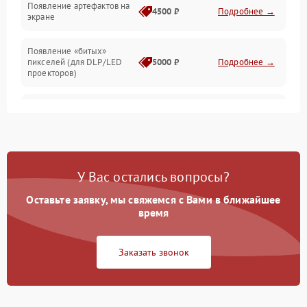
Появление артефактов на
4500 ₽
Подробнее →
экране
Появление «битых»
пикселей (для DLP/LED
5000 ₽
Подробнее →
проекторов)
Залипание изображения
4500 ₽
Подробнее →
(image retention)
Нестабильная яркость или
4000 ₽
Подробнее →
контраст
У Вас остались вопросы?
Неравномерная подсветка
Оставьте заявку, мы свяжемся с Вами в ближайшее
4500 ₽
Подробнее →
экрана
время
Не работает
Заказать звонок
автоматическая коррекция
3000 ₽
Подробнее →
трапеции (Keystone)
Проблемы с