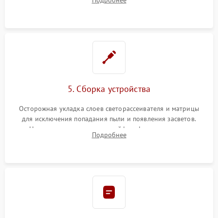
разборка матрицы и замена выгоревших светодиодов.
5. Сборка устройства
Осторожная укладка слоев светорассеивателя и матрицы
для исключения попадания пыли и появления засветов.
Надежное подключение шлейфов, фиксация плат и
Подробнее
аккуратное защелкивание пластикового корпуса монитора.