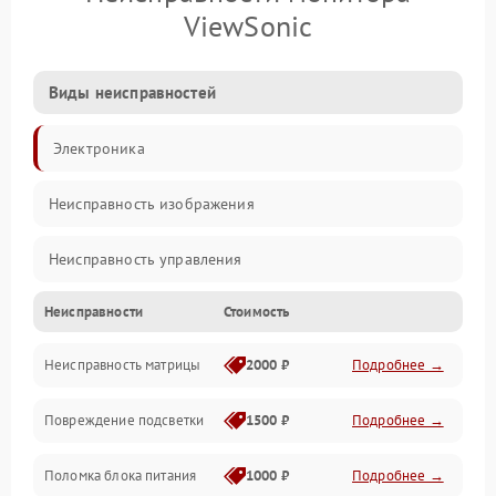
ViewSonic
Виды неисправностей
Электроника
Неисправность изображения
Неисправность управления
Неисправности
Стоимость
Неисправность интерфейсов
Неисправность матрицы
2000 ₽
Подробнее →
Прочие неисправности
Повреждение подсветки
1500 ₽
Подробнее →
Неисправность звука
Поломка блока питания
1000 ₽
Подробнее →
Механические повреждения