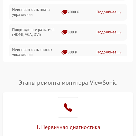
Неисправность платы
2000 ₽
Подробнее →
управления
Повреждение разъемов
500 ₽
Подробнее →
(HDMI, VGA, DVI)
Неисправность кнопок
500 ₽
Подробнее →
управления
Поломка инвертора
1500 ₽
Подробнее →
Этапы ремонта монитора ViewSonic
Повреждение кабеля
500 ₽
Подробнее →
питания
Неисправность системы
1000 ₽
Подробнее →
защиты от перегрузок
Поломка системы
1. Первичная диагностика
автоматического
1000 ₽
Подробнее →
отключения