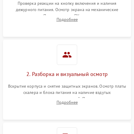
Проверка реакции на кнопку включения и наличия
дежурного питания. Осмотр экрана на механические
Неисправность системы
повреждения. Подключение к ПК для оценки вывода
защиты от короткого
1000 ₽
Подробнее →
Подробнее
изображения, работы подсветки и выявления артефактов на
замыкания
матрице.
Повреждение системы
1000 ₽
Подробнее →
защиты от перегрева
Неисправность системы
защиты от
1000 ₽
Подробнее →
перенапряжения
2. Разборка и визуальный осмотр
Неисправность системы
1000 ₽
Подробнее →
Вскрытие корпуса и снятие защитных экранов. Осмотр платы
защиты от замыкания
скалера и блока питания на наличие вздутых
конденсаторов, прогаров, окислений. Проверка надежности
Повреждение системы
Подробнее
1000 ₽
Подробнее →
контактов и целостности шлейфов матрицы.
защиты от перегрузок
Неисправность системы
1000 ₽
Подробнее →
защиты от перегрева