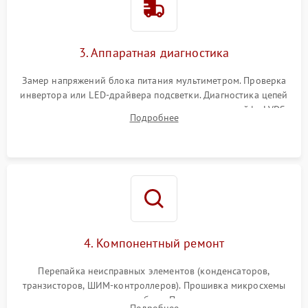
Поломка системы защиты
1000 ₽
Подробнее →
от перенапряжения
3. Аппаратная диагностика
Поломка системы защиты
1000 ₽
Подробнее →
от замыкания
Замер напряжений блока питания мультиметром. Проверка
инвертора или LED-драйвера подсветки. Диагностика цепей
питания скалера и тестирование сигналов на шлейфе LVDS
Подробнее
4. Компонентный ремонт
Перепайка неисправных элементов (конденсаторов,
транзисторов, ШИМ-контроллеров). Прошивка микросхемы
памяти при программных сбоях. При поломке подсветки —
Подробнее