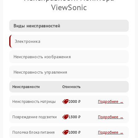
ViewSonic
Виды неисправностей
Электроника
Неисправность изображения
Неисправность управления
Неисправности
Стоимость
Неисправность интерфейсов
Неисправность матрицы
2000 ₽
Подробнее →
Прочие неисправности
Повреждение подсветки
1500 ₽
Подробнее →
Неисправность звука
Поломка блока питания
1000 ₽
Подробнее →
Механические повреждения