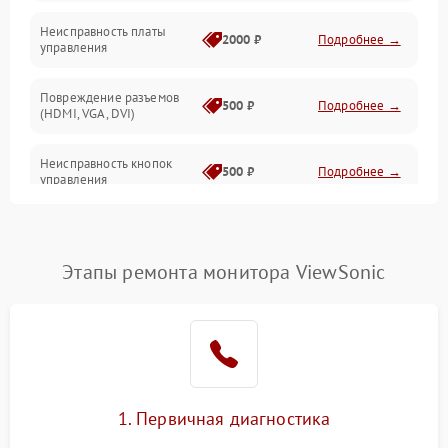
Неисправность платы
2000 ₽
Подробнее →
управления
Повреждение разъемов
500 ₽
Подробнее →
(HDMI, VGA, DVI)
Неисправность кнопок
500 ₽
Подробнее →
управления
Поломка инвертора
1500 ₽
Подробнее →
Этапы ремонта монитора ViewSonic
Повреждение кабеля
500 ₽
Подробнее →
питания
Неисправность системы
1000 ₽
Подробнее →
защиты от перегрузок
Поломка системы
1. Первичная диагностика
автоматического
1000 ₽
Подробнее →
отключения