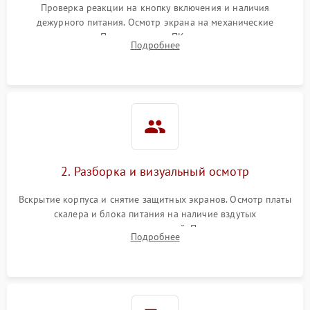
Проверка реакции на кнопку включения и наличия
дежурного питания. Осмотр экрана на механические
Неисправность системы
повреждения. Подключение к ПК для оценки вывода
защиты от короткого
1000 ₽
Подробнее →
Подробнее
изображения, работы подсветки и выявления артефактов на
замыкания
матрице.
Повреждение системы
1000 ₽
Подробнее →
защиты от перегрева
Неисправность системы
защиты от
1000 ₽
Подробнее →
перенапряжения
2. Разборка и визуальный осмотр
Неисправность системы
1000 ₽
Подробнее →
Вскрытие корпуса и снятие защитных экранов. Осмотр платы
защиты от замыкания
скалера и блока питания на наличие вздутых
конденсаторов, прогаров, окислений. Проверка надежности
Повреждение системы
Подробнее
1000 ₽
Подробнее →
контактов и целостности шлейфов матрицы.
защиты от перегрузок
Неисправность системы
1000 ₽
Подробнее →
защиты от перегрева