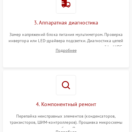
Поломка системы защиты
1000 ₽
Подробнее →
от перенапряжения
3. Аппаратная диагностика
Поломка системы защиты
1000 ₽
Подробнее →
от замыкания
Замер напряжений блока питания мультиметром. Проверка
инвертора или LED-драйвера подсветки. Диагностика цепей
питания скалера и тестирование сигналов на шлейфе LVDS
Подробнее
4. Компонентный ремонт
Перепайка неисправных элементов (конденсаторов,
транзисторов, ШИМ-контроллеров). Прошивка микросхемы
памяти при программных сбоях. При поломке подсветки —
Подробнее