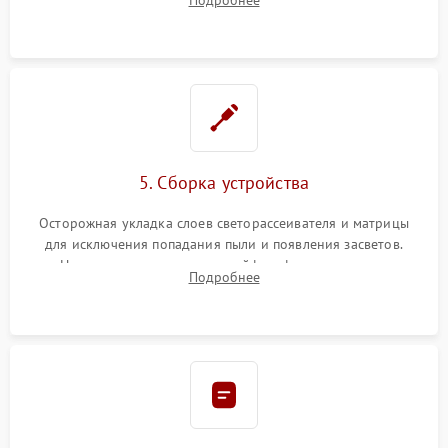
разборка матрицы и замена выгоревших светодиодов.
5. Сборка устройства
Осторожная укладка слоев светорассеивателя и матрицы
для исключения попадания пыли и появления засветов.
Надежное подключение шлейфов, фиксация плат и
Подробнее
аккуратное защелкивание пластикового корпуса монитора.