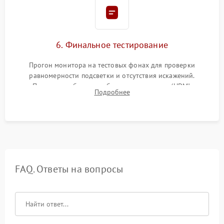
6. Финальное тестирование
Прогон монитора на тестовых фонах для проверки
равномерности подсветки и отсутствия искажений.
Проверка работоспособности всех портов (HDMI,
Подробнее
DisplayPort, VGA) и кнопок управления под нагрузкой в
течение пары часов.
FAQ. Ответы на вопросы