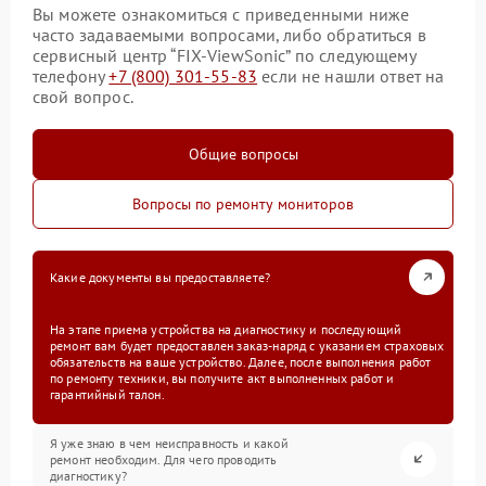
Вы можете ознакомиться с приведенными ниже
часто задаваемыми вопросами, либо обратиться в
сервисный центр “FIX-ViewSonic” по следующему
телефону
+7 (800) 301-55-83
если не нашли ответ на
свой вопрос.
Общие вопросы
Вопросы по ремонту мониторов
Какие документы вы предоставляете?
На этапе приема устройства на диагностику и последующий
ремонт вам будет предоставлен заказ-наряд с указанием страховых
обязательств на ваше устройство. Далее, после выполнения работ
по ремонту техники, вы получите акт выполненных работ и
гарантийный талон.
Я уже знаю в чем неисправность и какой
ремонт необходим. Для чего проводить
диагностику?