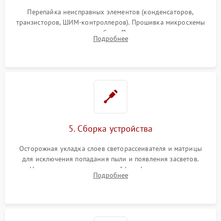
Перепайка неисправных элементов (конденсаторов,
транзисторов, ШИМ-контроллеров). Прошивка микросхемы
памяти при программных сбоях. При поломке подсветки —
Подробнее
разборка матрицы и замена выгоревших светодиодов.
5. Сборка устройства
Осторожная укладка слоев светорассеивателя и матрицы
для исключения попадания пыли и появления засветов.
Надежное подключение шлейфов, фиксация плат и
Подробнее
аккуратное защелкивание пластикового корпуса монитора.