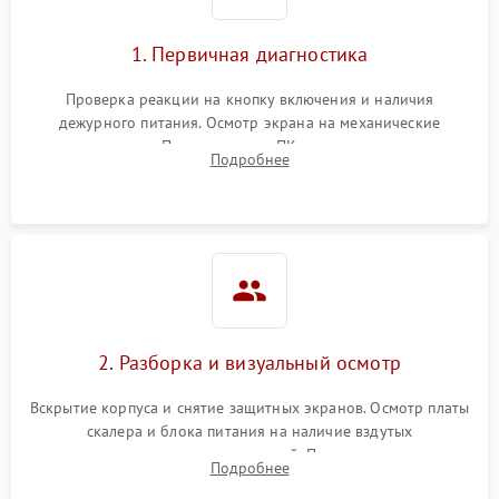
1. Первичная диагностика
Проверка реакции на кнопку включения и наличия
дежурного питания. Осмотр экрана на механические
повреждения. Подключение к ПК для оценки вывода
Подробнее
изображения, работы подсветки и выявления артефактов на
матрице.
2. Разборка и визуальный осмотр
Вскрытие корпуса и снятие защитных экранов. Осмотр платы
скалера и блока питания на наличие вздутых
конденсаторов, прогаров, окислений. Проверка надежности
Подробнее
контактов и целостности шлейфов матрицы.