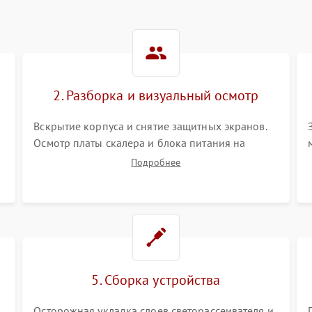
2. Разборка и визуальный осмотр
Вскрытие корпуса и снятие защитных экранов.
Осмотр платы скалера и блока питания на
К
наличие вздутых конденсаторов, прогаров,
Подробнее
окислений. Проверка надежности контактов и
целостности шлейфов матрицы.
5. Сборка устройства
Осторожная укладка слоев светорассеивателя и