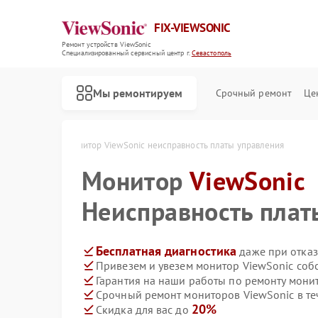
FIX-VIEWSONIC
Ремонт устройств ViewSonic
Специализированный cервисный центр г.
Севастополь
Мы ремонтируем
Срочный ремонт
Це
 в Севастополе
Монитор ViewSonic неисправность платы управления
Монитор
ViewSonic
Неисправность плат
Бесплатная диагностика
даже при отказ
Привезем и увезем монитор ViewSonic соб
Гарантия на наши работы по ремонту мони
Срочный ремонт мониторов ViewSonic в те
20%
Скидка для вас до