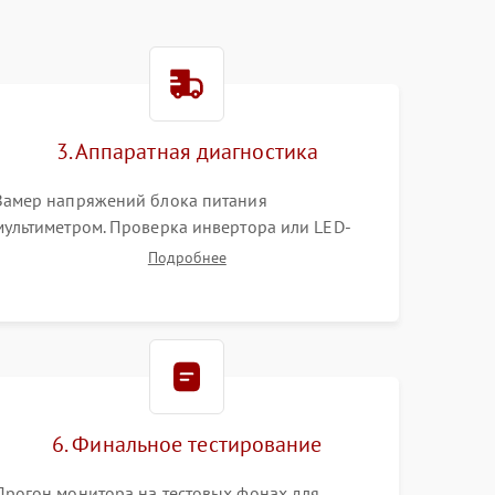
3. Аппаратная диагностика
Замер напряжений блока питания
мультиметром. Проверка инвертора или LED-
драйвера подсветки. Диагностика цепей
Подробнее
питания скалера и тестирование сигналов на
шлейфе LVDS
6. Финальное тестирование
Прогон монитора на тестовых фонах для