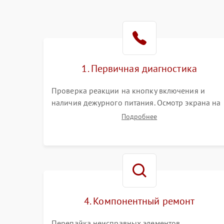
1. Первичная диагностика
Проверка реакции на кнопку включения и
наличия дежурного питания. Осмотр экрана на
механические повреждения. Подключение к П
Подробнее
для оценки вывода изображения, работы
подсветки и выявления артефактов на матрице.
4. Компонентный ремонт
Перепайка неисправных элементов