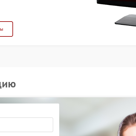
ны
цию