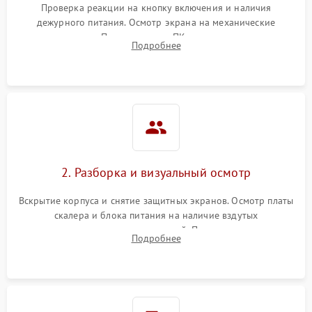
Проверка реакции на кнопку включения и наличия
дежурного питания. Осмотр экрана на механические
Неисправность системы
повреждения. Подключение к ПК для оценки вывода
защиты от короткого
1000 ₽
Подробнее →
Подробнее
изображения, работы подсветки и выявления артефактов на
замыкания
матрице.
Повреждение системы
1000 ₽
Подробнее →
защиты от перегрева
Неисправность системы
защиты от
1000 ₽
Подробнее →
перенапряжения
2. Разборка и визуальный осмотр
Неисправность системы
1000 ₽
Подробнее →
Вскрытие корпуса и снятие защитных экранов. Осмотр платы
защиты от замыкания
скалера и блока питания на наличие вздутых
конденсаторов, прогаров, окислений. Проверка надежности
Повреждение системы
Подробнее
1000 ₽
Подробнее →
контактов и целостности шлейфов матрицы.
защиты от перегрузок
Неисправность системы
1000 ₽
Подробнее →
защиты от перегрева