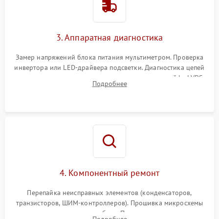
Поломка системы защиты
1000 ₽
Подробнее →
от перенапряжения
3. Аппаратная диагностика
Поломка системы защиты
1000 ₽
Подробнее →
от замыкания
Замер напряжений блока питания мультиметром. Проверка
инвертора или LED-драйвера подсветки. Диагностика цепей
питания скалера и тестирование сигналов на шлейфе LVDS
Подробнее
4. Компонентный ремонт
Перепайка неисправных элементов (конденсаторов,
транзисторов, ШИМ-контроллеров). Прошивка микросхемы
памяти при программных сбоях. При поломке подсветки —
Подробнее