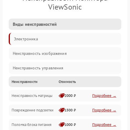
ViewSonic
Виды неисправностей
Электроника
Неисправность изображения
Неисправность управления
Неисправности
Стоимость
Неисправность интерфейсов
Неисправность матрицы
2000 ₽
Подробнее →
Прочие неисправности
Повреждение подсветки
1500 ₽
Подробнее →
Неисправность звука
Поломка блока питания
1000 ₽
Подробнее →
Механические повреждения