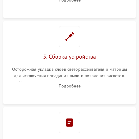
разборка матрицы и замена выгоревших светодиодов.
5. Сборка устройства
Осторожная укладка слоев светорассеивателя и матрицы
для исключения попадания пыли и появления засветов.
Надежное подключение шлейфов, фиксация плат и
Подробнее
аккуратное защелкивание пластикового корпуса монитора.