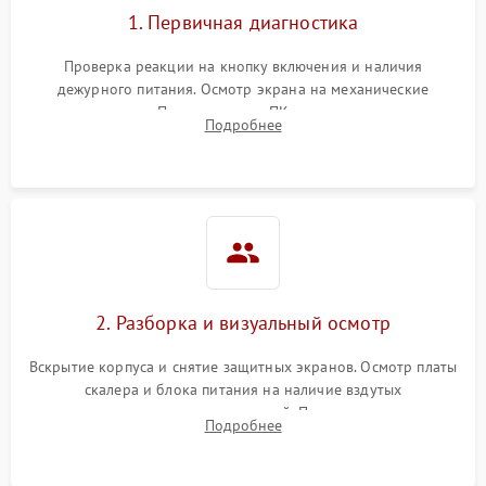
1. Первичная диагностика
Проверка реакции на кнопку включения и наличия
дежурного питания. Осмотр экрана на механические
повреждения. Подключение к ПК для оценки вывода
Подробнее
изображения, работы подсветки и выявления артефактов на
матрице.
2. Разборка и визуальный осмотр
Вскрытие корпуса и снятие защитных экранов. Осмотр платы
скалера и блока питания на наличие вздутых
конденсаторов, прогаров, окислений. Проверка надежности
Подробнее
контактов и целостности шлейфов матрицы.