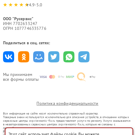
4.9-5.0
ООО "Русервис"
ИНН 7702633247
ОГРН 1077746335776
Поделиться в соц. сетях:
Мы принимаем
все формы оплаты
Политика конфиденциальности
Вся информация на сайте носит исключительно справочный характер.
Товарные знаки используются исключительно для описания устройств, в отношении которых
сервисные центры svp.viewsonic-fix.ru предоставляют услуги по ремонту. Услуги оказываются
в неавторизованных сервисных центрах svp.viewsonic-fix.ru, которые не связаны с
правообладателями товарных знаков или их официальными представителями.
Ремонт осуществляется для устройств, уже введенных в гражданский оборот в соответствии
Этот сайт использует файлы cookie. Вы можете