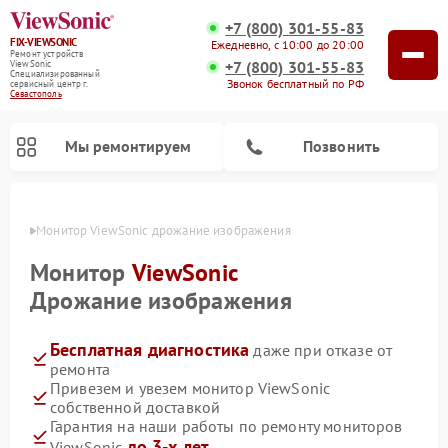
+7 (800) 301-55-83
FIX-VIEWSONIC
Ежедневно, с 10:00 до 20:00
Ремонт устройств
+7 (800) 301-55-83
ViewSonic
Специализированный
Звонок бесплатный по РФ
cервисный центр г.
Севастополь
Мы ремонтируем
Позвонить
ополе
Монитор ViewSonic дрожание изображения
Монитор
ViewSonic
Дрожание изображения
Бесплатная диагностика
даже при отказе от
ремонта
Привезем и увезем монитор ViewSonic
собственной доставкой
Гарантия на наши работы по ремонту мониторов
до 3-х лет
ViewSonic