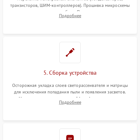
транзисторов, ШИМ-контроллеров). Прошивка микросхемы
памяти при программных сбоях. При поломке подсветки —
Подробнее
разборка матрицы и замена выгоревших светодиодов.
5. Сборка устройства
Осторожная укладка слоев светорассеивателя и матрицы
для исключения попадания пыли и появления засветов.
Надежное подключение шлейфов, фиксация плат и
Подробнее
аккуратное защелкивание пластикового корпуса монитора.